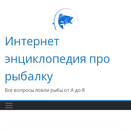
Перейти
к
содержимому
Интернет
энциклопедия про
рыбалку
Все вопросы ловли рыбы от А до Я