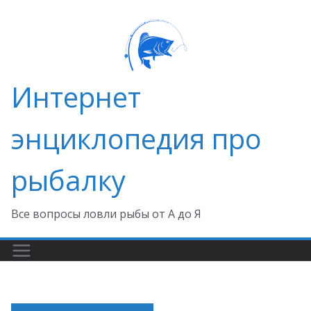
Перейти
к
содержимому
Интернет
энциклопедия про
рыбалку
Все вопросы ловли рыбы от А до Я