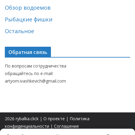
Обзор водоемов
Рыбацкие фишки
Остальное
Обратная связь
По вопросам сотрудничества
обращайтесь по e-mail:
artyom.ivashkevich@gmail.com
2026
rybalka.click
|
О проекте
|
Политика
конфиденциальности
|
Соглашение
Авторские права на контент принадлежат их законным