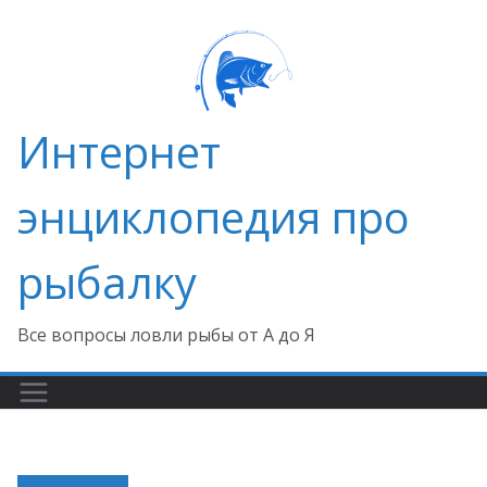
Перейти
к
содержимому
Интернет
энциклопедия про
рыбалку
Все вопросы ловли рыбы от А до Я