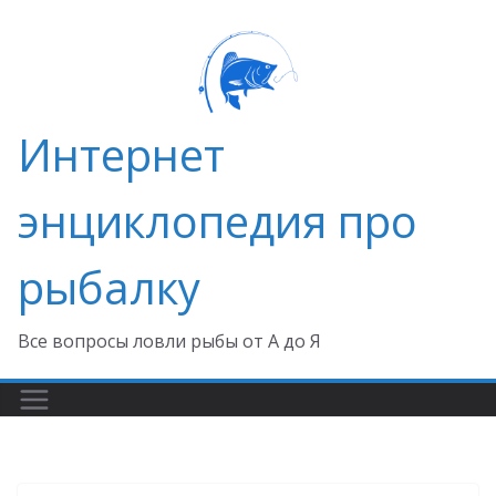
Перейти
к
содержимому
Интернет
энциклопедия про
рыбалку
Все вопросы ловли рыбы от А до Я