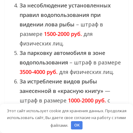
За несоблюдение установленных
правил водопользования при
видении лова рыбы
– штраф в
размере
1500-2000 руб.
для
физических лиц.
За парковку автомобиля в зоне
водопользования
– штраф в размере
3500-4000 руб
.
для физических лиц.
За истребление видов рыбы
занесенной в «красную книгу»
—
штраф в размере
1000-2000 руб.
с
конфискацией улова рыбы и орудий
Этот сайт использует cookie для хранения данных. Продолжая
использовать сайт, Вы даете свое согласие на работу с этими
лова.
файлами.
OK
За осуществление лова рыбы во