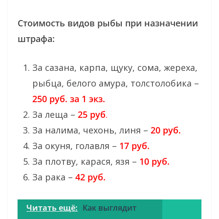
Стоимость видов рыбы при назначении
штрафа:
За сазана, карпа, щуку, сома, жереха,
рыбца, белого амура, толстолобика –
250 руб. за 1 экз.
За леща –
25 руб
.
За налима, чехонь, линя –
20 руб.
За окуня, голавля –
17 руб.
За плотву, карася, язя –
10 руб.
За рака –
42 руб.
Читать ещё:
Как выглядит