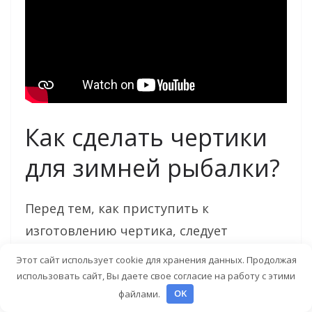
Как сделать чертики
для зимней рыбалки?
Перед тем, как приступить к
изготовлению чертика, следует
определиться, на какую рыбу
Этот сайт использует cookie для хранения данных. Продолжая
планируется использовать такую
использовать сайт, Вы даете свое согласие на работу с этими
файлами.
OK
насадку. Очень важную роль играет и