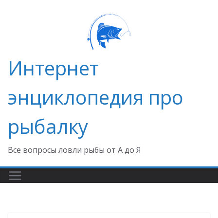
Перейти
к
содержимому
Интернет
энциклопедия про
рыбалку
Все вопросы ловли рыбы от А до Я