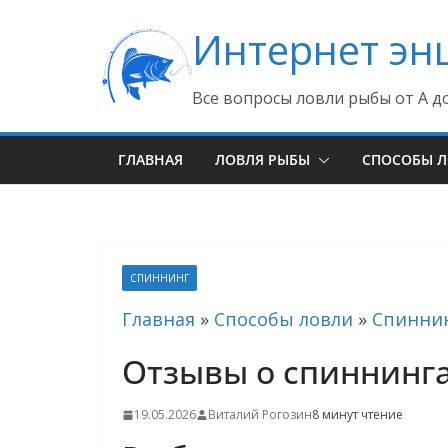
Перейти
Интернет эн
к
содержимому
Все вопросы ловли рыбы от А д
ГЛАВНАЯ
ЛОВЛЯ РЫБЫ
СПОСОБЫ 
СПИННИНГ
Главная
»
Способы ловли
»
Спинни
Отзывы о спиннинг
19.05.2026
Виталий Рогозин
8 минут чтение