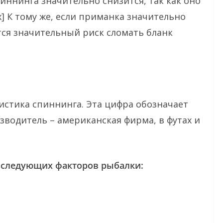
иннинга значительно снизится, так как оно
x] К тому же, если приманка значительно
тся значительный риск сломать бланк
истика спиннинга. Эта цифра обозначает
изводитель – американская фирма, в футах и
з следующих факторов рыбалки: