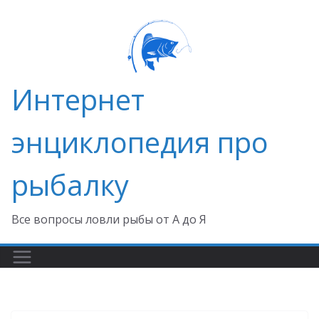
Перейти
к
содержимому
Интернет
энциклопедия про
рыбалку
Все вопросы ловли рыбы от А до Я