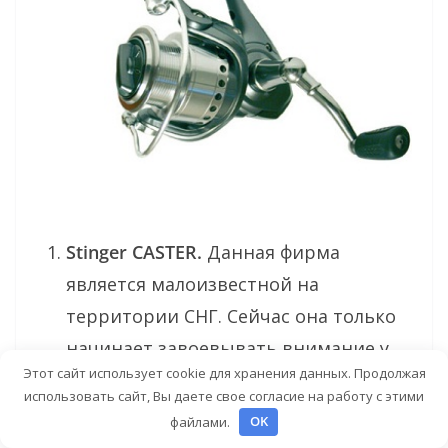
Stinger CASTER.
Данная фирма
является малоизвестной на
территории СНГ. Сейчас она только
начинает завоевывать внимание у
Этот сайт использует cookie для хранения данных. Продолжая
всех любителей рыбной ловли,
использовать сайт, Вы даете свое согласие на работу с этими
которых привлекает ее достаточно
файлами.
OK
низкая цена. В то же время катушки