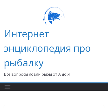
Перейти
к
содержимому
Интернет
энциклопедия про
рыбалку
Все вопросы ловли рыбы от А до Я