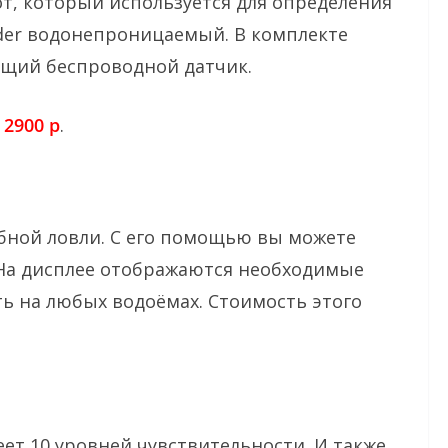
т, который используется для определения
nder водонепроницаемый. В комплекте
щий беспроводной датчик.
т
2900 р
.
бной ловли. С его помощью вы можете
На дисплее отображаются необходимые
ь на любых водоёмах. Стоимость этого
ет 10 уровней чувствительности. И также