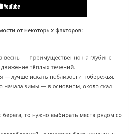
мости от некоторых факторов:
ца весны — преимущественно на глубине
е движение тёплых течений.
ря — лучше искать поблизости побережья;
о начала зимы — в основном, около скал
с берега, то нужно выбирать места рядом со
лесообразней на участках близ каменных