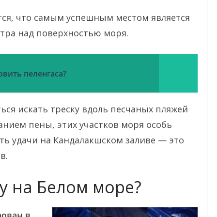
ся, что самым успешным местом является
етра над поверхностью моря.
ловить пеленгаса?
ться искать треску вдоль песчаных пляжей
анием пены, этих участков моря особь
ть удачи на Кандалакшском заливе — это
в.
ку на Белом море?
рован в