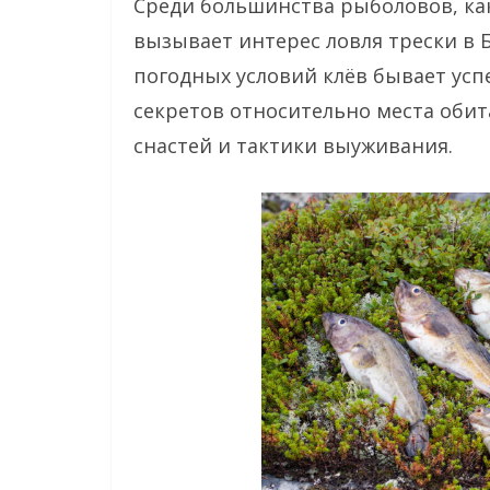
Среди большинства рыболовов, как
вызывает интерес ловля трески в Б
погодных условий клёв бывает ус
секретов относительно места оби
снастей и тактики выуживания.