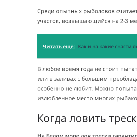
Среди опытных рыболовов считает
участок, возвышающийся на 2-3 м
Читать ещё:
Как и на какие снасти 
В любое время года не стоит пыта
или в заливах с большим преоблад
особенно не любит. Можно попыта
излюбленное место многих рыбако
Когда ловить трес
На Белом море лов трески гаранти