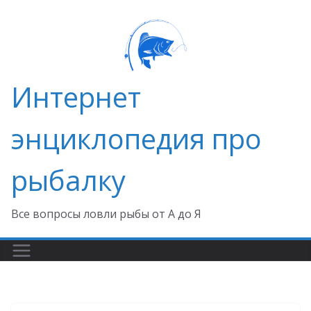
Перейти
к
содержимому
Интернет
энциклопедия про
рыбалку
Все вопросы ловли рыбы от А до Я