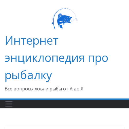
Перейти
к
содержимому
Интернет
энциклопедия про
рыбалку
Все вопросы ловли рыбы от А до Я