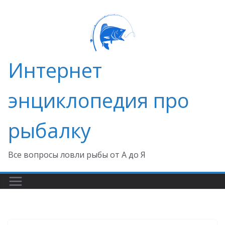
Перейти
к
содержимому
Интернет
энциклопедия про
рыбалку
Все вопросы ловли рыбы от А до Я