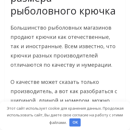
рыболовного крючка
Большинство рыболовных магазинов
продают крючки как отечественные,
так и иностранные. Всем известно, что
крючки разных производителей
отличаются по качеству и нумерации.
О качестве может сказать только
производитель, а вот как разобраться с
шириной, длиной и номером, можно
Этот сайт использует cookie для хранения данных. Продолжая
рассмотрев примеры. За российскими
использовать сайт, Вы даете свое согласие на работу с этими
стандартами размер рыболовного
файлами.
OK
крючка считается по формуле, которая