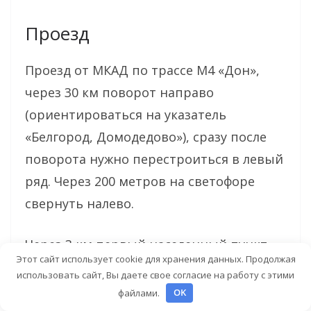
Проезд
Проезд от МКАД по трассе М4 «Дон»,
через 30 км поворот направо
(ориентироваться на указатель
«Белгород, Домодедово»), сразу после
поворота нужно перестроиться в левый
ряд. Через 200 метров на светофоре
свернуть налево.
Через 3 км первый населенный пункт.
Этот сайт использует cookie для хранения данных. Продолжая
Белые Столбы (бывшая деревня
использовать сайт, Вы даете свое согласие на работу с этими
Шебанцево), на въезде справа стоит
файлами.
OK