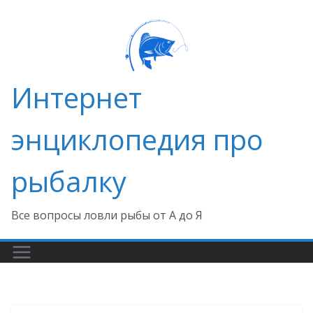
Перейти
к
содержимому
Интернет
энциклопедия про
рыбалку
Все вопросы ловли рыбы от А до Я