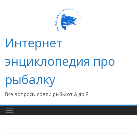
Перейти
к
содержимому
Интернет
энциклопедия про
рыбалку
Все вопросы ловли рыбы от А до Я