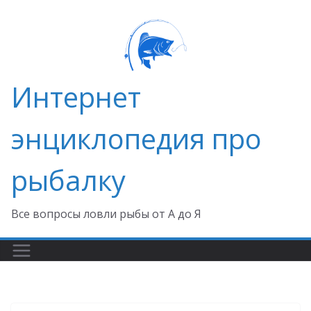
Перейти
к
содержимому
Интернет
энциклопедия про
рыбалку
Все вопросы ловли рыбы от А до Я