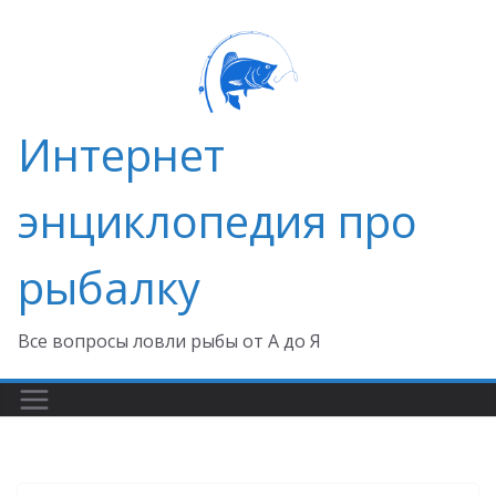
Перейти
к
содержимому
Интернет
энциклопедия про
рыбалку
Все вопросы ловли рыбы от А до Я