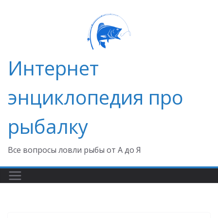
Перейти
к
содержимому
Интернет
энциклопедия про
рыбалку
Все вопросы ловли рыбы от А до Я