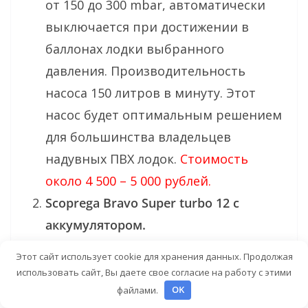
от 150 до 300 mbar, автоматически
выключается при достижении в
баллонах лодки выбранного
давления. Производительность
насоса 150 литров в минуту. Этот
насос будет оптимальным решением
для большинства владельцев
надувных ПВХ лодок.
Стоимость
около 4 500 – 5 000 рублей.
Scoprega Bravo Super turbo 12 с
аккумулятором.
Производительность насоса 450
Этот сайт использует cookie для хранения данных. Продолжая
литров в минуту. Имеет регулятор
использовать сайт, Вы даете свое согласие на работу с этими
давления до 300 mbar,
файлами.
OK