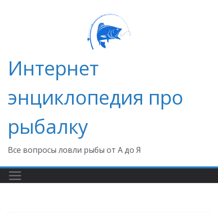
Перейти
к
содержимому
Интернет
энциклопедия про
рыбалку
Все вопросы ловли рыбы от А до Я