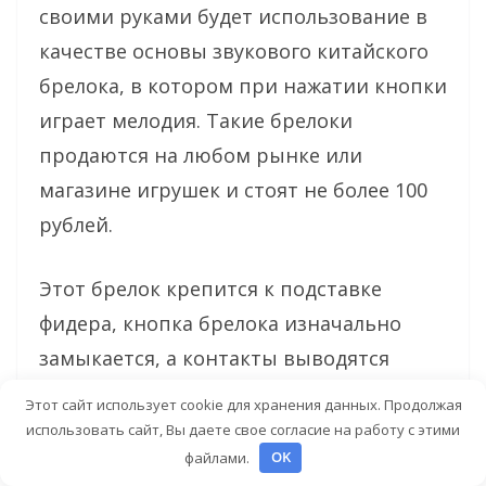
своими руками будет использование в
качестве основы звукового китайского
брелока, в котором при нажатии кнопки
играет мелодия. Такие брелоки
продаются на любом рынке или
магазине игрушек и стоят не более 100
рублей.
Этот брелок крепится к подставке
фидера, кнопка брелока изначально
замыкается, а контакты выводятся
наружу в виде двух пластинок. Далее, на
Этот сайт использует cookie для хранения данных. Продолжая
леску фидера между катушкой и первым
использовать сайт, Вы даете свое согласие на работу с этими
файлами.
OK
кольцом крепится фрагмент пластика в