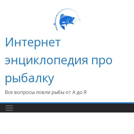
Перейти
к
содержимому
Интернет
энциклопедия про
рыбалку
Все вопросы ловли рыбы от А до Я