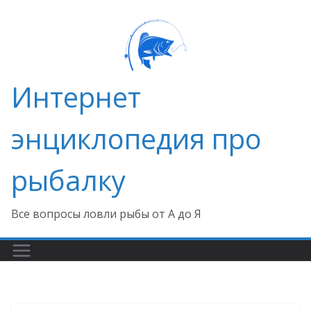
Перейти
к
содержимому
Интернет
энциклопедия про
рыбалку
Все вопросы ловли рыбы от А до Я