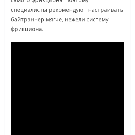
самого фрикциона. Поэтому
специалисты рекомендуют настраивать
байтраннер мягче, нежели систему
фрикциона.