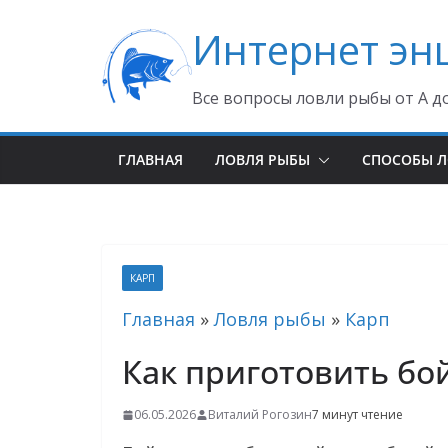
Перейти
Интернет эн
к
содержимому
Все вопросы ловли рыбы от А д
ГЛАВНАЯ
ЛОВЛЯ РЫБЫ
СПОСОБЫ 
КАРП
Главная
»
Ловля рыбы
»
Карп
Как приготовить бой
06.05.2026
Виталий Рогозин
7 минут чтение