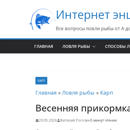
Перейти
Интернет эн
к
содержимому
Все вопросы ловли рыбы от А д
ГЛАВНАЯ
ЛОВЛЯ РЫБЫ
СПОСОБЫ 
КАРП
Главная
»
Ловля рыбы
»
Карп
Весенняя прикормка
20.05.2026
Виталий Рогозин
5 минут чтение