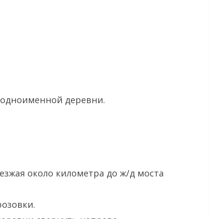
е одноименной деревни.
езжая около километра до ж/д моста
розовки.