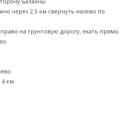
сторону Балахны.
но через 2,5 км свернуть налево по
аправо на грунтовую дорогу, ехать прямо.
во.
ево.
4 км.