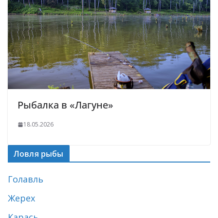
Рыбалка в «Лагуне»
18.05.2026
Ловля рыбы
Голавль
Жерех
Карась