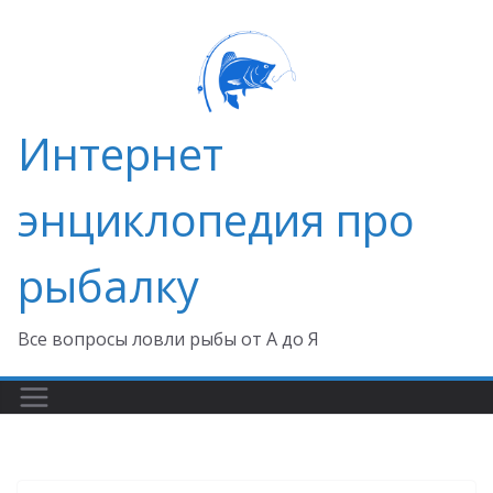
Перейти
к
содержимому
Интернет
энциклопедия про
рыбалку
Все вопросы ловли рыбы от А до Я