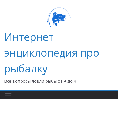
Перейти
к
содержимому
Интернет
энциклопедия про
рыбалку
Все вопросы ловли рыбы от А до Я