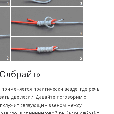
«Олбрайт»
 применяется практически везде, где речь
язать две лески. Давайте поговорим о
йт служит связующим звеном между
правило, в спиннинговой рыбалке олбрайт