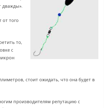
т дважды».
 от того
ретить то,
овке с
микрон
ллиметров, стоит ожидать, что она будет в
многим производителям репутацию с