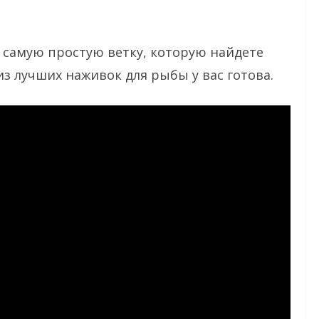
 самую простую ветку, которую найдете
 из лучших наживок для рыбы у вас готова.