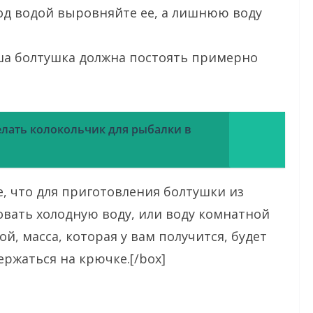
под водой выровняйте ее, а лишнюю воду
ша болтушка должна постоять примерно
елать колокольчик для рыбалки в
е, что для приготовления болтушки из
овать холодную воду, или воду комнатной
й, масса, которая у вам получится, будет
ержаться на крючке.[/box]