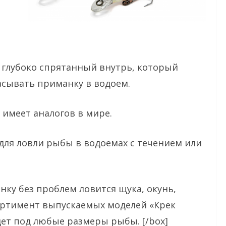
 глубоко спрятанный внутрь, который
асывать приманку в водоем.
 имеет аналогов в мире.
ля ловли рыбы в водоемах с течением или
анку без проблем ловится щука, окунь,
ссортимент выпускаемых моделей «Крек
дет под любые размеры рыбы. [/box]