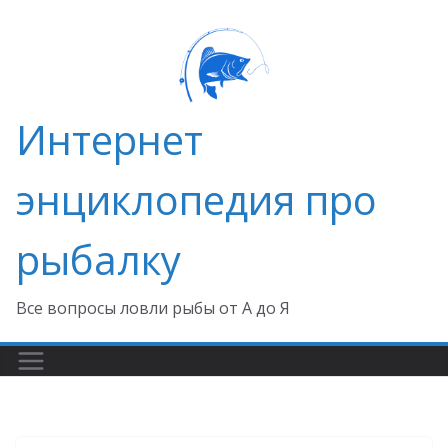
Перейти
к
содержимому
Интернет
энциклопедия про
рыбалку
Все вопросы ловли рыбы от А до Я