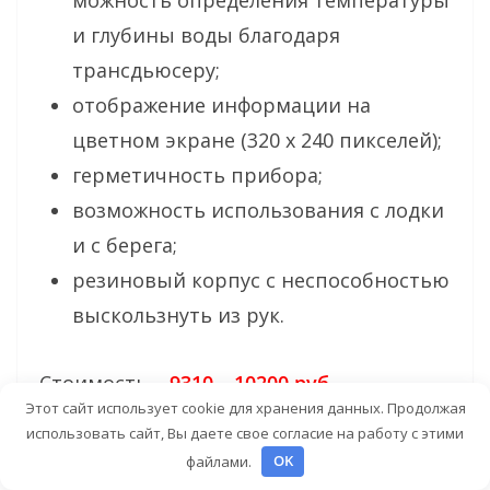
и глубины воды благодаря
трансдьюсеру;
отображение информации на
цветном экране (320 х 240 пикселей);
герметичность прибора;
возможность использования с лодки
и с берега;
резиновый корпус с неспособностью
выскользнуть из рук.
Стоимость –
9310 – 10200 руб.
Этот сайт использует cookie для хранения данных. Продолжая
использовать сайт, Вы даете свое согласие на работу с этими
Deeper Smart Sonar Pro
файлами.
OK