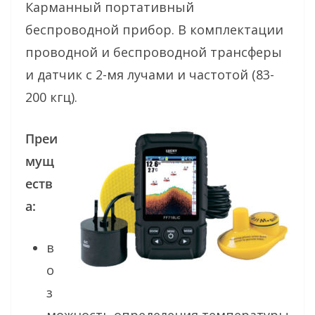
Карманный портативный
беспроводной прибор. В комплектации
проводной и беспроводной трансферы
и датчик с 2-мя лучами и частотой (83-
200 кгц).
Преи
мущ
еств
а:
в
о
з
можность определения температуры