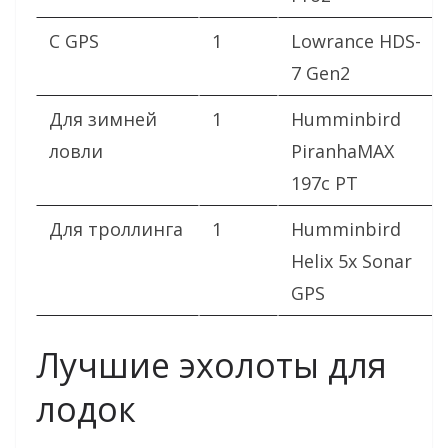
С GPS
1
Lowrance HDS-
7 Gen2
Для зимней
1
Humminbird
ловли
PiranhaMAX
197c PT
Для троллинга
1
Humminbird
Helix 5x Sonar
GPS
Лучшие эхолоты для
лодок