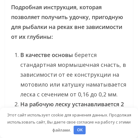
Подробная инструкция, которая
позволяет получить удочку, пригодную
для рыбалки на реках вне зависимости
от их глубины:
В качестве основы
берется
стандартная мормышечная снасть, в
зависимости от ее конструкции на
мотовило или катушку наматывается
леска с сечением от 0,16 до 0,2 мм.
На рабочую леску устанавливается 2
резиновых стопора
, на участке между
Этот сайт использует cookie для хранения данных. Продолжая
использовать сайт, Вы даете свое согласие на работу с этими
ними осуществляется монтаж
файлами.
OK
вертлюжка, оснащенного карабином.