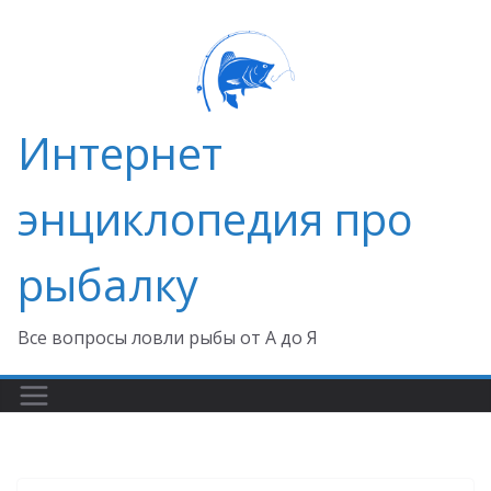
Перейти
к
содержимому
Интернет
энциклопедия про
рыбалку
Все вопросы ловли рыбы от А до Я